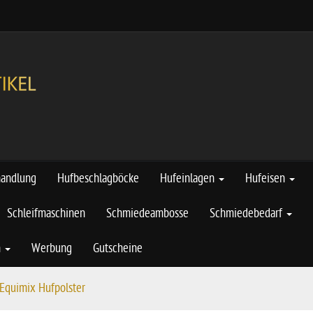
handlung
Hufbeschlagböcke
Hufeinlagen
Hufeisen
Schleifmaschinen
Schmiedeambosse
Schmiedebedarf
n
Werbung
Gutscheine
/Equimix Hufpolster