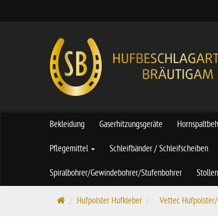
Bekleidung
Gaserhitzungsgeräte
Hornspaltbe
Pflegemittel
Schleifbänder / Schleifscheiben
Spiralbohrer/Gewindebohrer/Stufenbohrer
Stolle
S
Hufpolster Hufkleber
Vettec Hufpolster
t