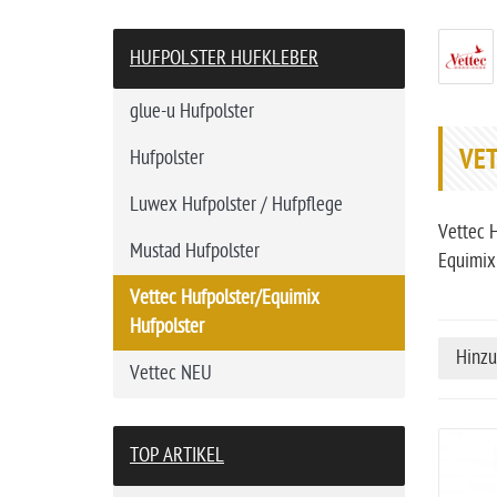
a
r
HUFPOLSTER HUFKLEBER
t
s
glue-u Hufpolster
e
VET
Hufpolster
i
t
Luwex Hufpolster / Hufpflege
e
Vettec H
Mustad Hufpolster
Equimix
Vettec Hufpolster/Equimix
Hufpolster
Hinzu
Vettec NEU
TOP ARTIKEL