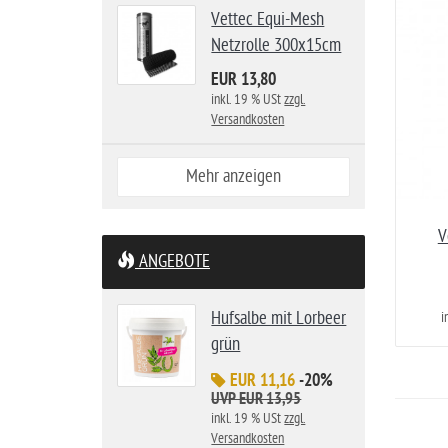
Vettec Equi-Mesh
Netzrolle 300x15cm
EUR 13,80
inkl. 19 % USt
zzgl.
Versandkosten
Mehr anzeigen
V
ANGEBOTE
Hufsalbe mit Lorbeer
i
grün
EUR 11,16
-20%
UVP EUR 13,95
inkl. 19 % USt
zzgl.
Versandkosten