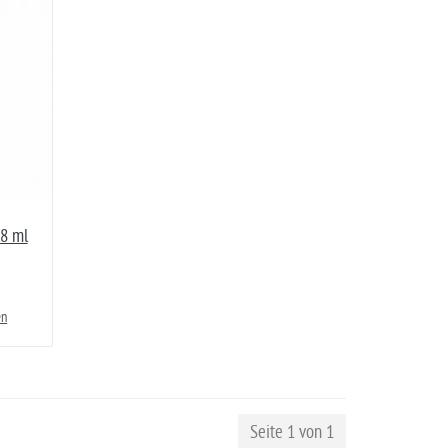
78 ml
en
Seite 1 von 1