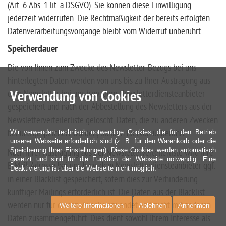
(Art. 6 Abs. 1 lit. a DSGVO). Sie können diese Einwilligung
jederzeit widerrufen. Die Rechtmäßigkeit der bereits erfolgten
Datenverarbeitungsvorgänge bleibt vom Widerruf unberührt.
Speicherdauer
Die von Ihnen zum Zwecke des Newsletter-Bezugs bei uns
hinterlegten Daten werden von uns bis zu Ihrer Austragung aus
Verwendung von Cookies
dem Newsletter bei uns bzw. dem Newsletterdiensteanbieter
gespeichert und nach der Abbestellung des Newsletters aus der
Newsletterverteilerliste gelöscht. Daten, die zu anderen Zwecken
Wir verwenden technisch notwendige Cookies, die für den Betrieb
bei uns gespeichert wurden, bleiben hiervon unberührt.
unserer Webseite erforderlich sind (z. B. für den Warenkorb oder die
Speicherung Ihrer Einstellungen). Diese Cookies werden automatisch
Nach Ihrer Austragung aus der Newsletterverteilerliste wird Ihre
gesetzt und sind für die Funktion der Webseite notwendig. Eine
E-Mail-Adresse bei uns bzw. dem Newsletterdiensteanbieter ggf.
Deaktivierung ist über die Webseite nicht möglich.
in einer Blacklist gespeichert, sofern dies zur Verhinderung
künftiger Mailings erforderlich ist. Die Daten aus der Blacklist
werden nur für diesen Zweck verwendet und nicht mit anderen
Weitere Informationen
Ablehnen
Annehmen
Daten zusammengeführt. Dies dient sowohl Ihrem Interesse als