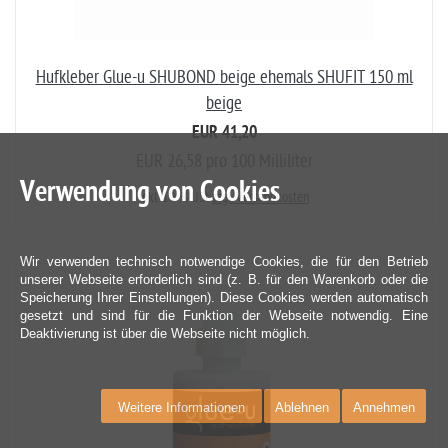
Hufkleber Glue-u SHUBOND beige ehemals SHUFIT 150 ml
beige
EUR 41,20
EUR 26,58 pro 100 Milliliter
Verwendung von Cookies
inkl. 19 % USt
zzgl. Versandkosten
Wir verwenden technisch notwendige Cookies, die für den Betrieb
unserer Webseite erforderlich sind (z. B. für den Warenkorb oder die
Speicherung Ihrer Einstellungen). Diese Cookies werden automatisch
gesetzt und sind für die Funktion der Webseite notwendig. Eine
Deaktivierung ist über die Webseite nicht möglich.
Weitere Informationen
Ablehnen
Annehmen