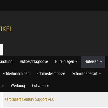
handlung
Hufbeschlagböcke
Hufeinlagen
Hufeisen
Schleifmaschinen
Schmiedeambosse
Schmiedebedarf
n
Werbung
Gutscheine
en Kerckhaert Century Support ALU