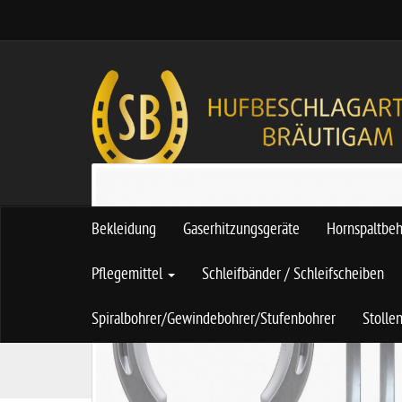
Bekleidung
Gaserhitzungsgeräte
Hornspaltbe
Pflegemittel
Schleifbänder / Schleifscheiben
Spiralbohrer/Gewindebohrer/Stufenbohrer
Stolle
S
Hufeisen
Hufeisen Kerckhaert
Hufeis
t