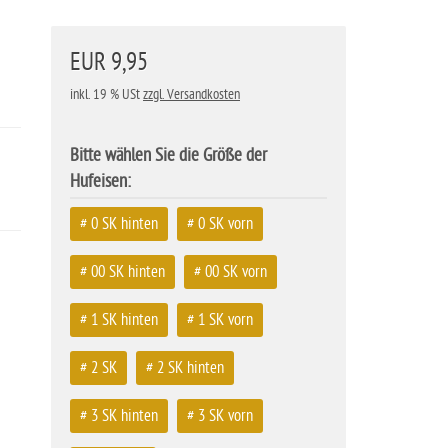
EUR 9,95
inkl. 19 % USt
zzgl. Versandkosten
Bitte wählen Sie die Größe der
Hufeisen:
# 0 SK hinten
# 0 SK vorn
# 00 SK hinten
# 00 SK vorn
# 1 SK hinten
# 1 SK vorn
# 2 SK
# 2 SK hinten
# 3 SK hinten
# 3 SK vorn