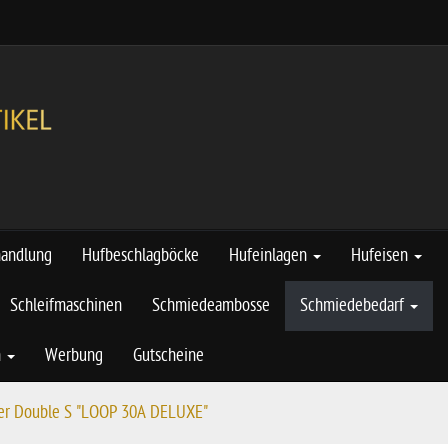
handlung
Hufbeschlagböcke
Hufeinlagen
Hufeisen
Schleifmaschinen
Schmiedeambosse
Schmiedebedarf
n
Werbung
Gutscheine
er Double S "LOOP 30A DELUXE"