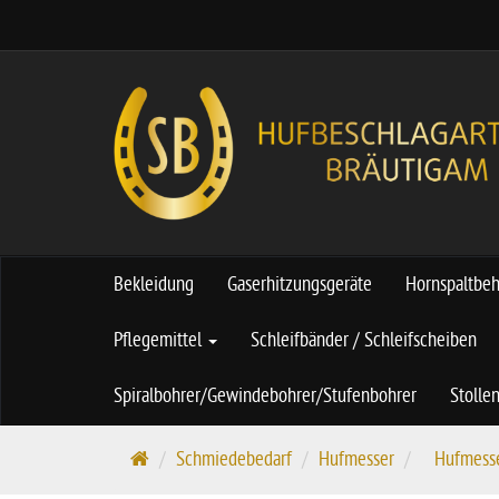
Bekleidung
Gaserhitzungsgeräte
Hornspaltbe
Pflegemittel
Schleifbänder / Schleifscheiben
Spiralbohrer/Gewindebohrer/Stufenbohrer
Stolle
S
Schmiedebedarf
Hufmesser
Hufmess
t