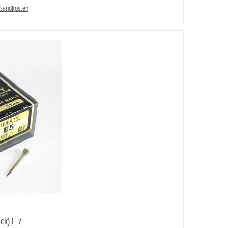
rsandkosten
ck) E 7