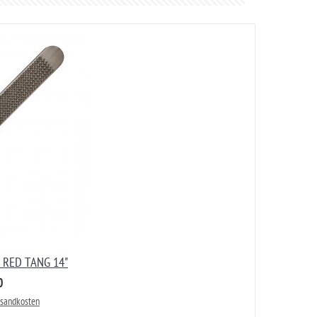
r RED TANG 14"
0
rsandkosten