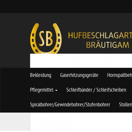
Bekleidung
Gaserhitzungsgeräte
Hornspaltbe
Pflegemittel
Schleifbänder / Schleifscheiben
Spiralbohrer/Gewindebohrer/Stufenbohrer
Stolle
S
Schmiedebedarf
Hufraspeln
Raspel P
t