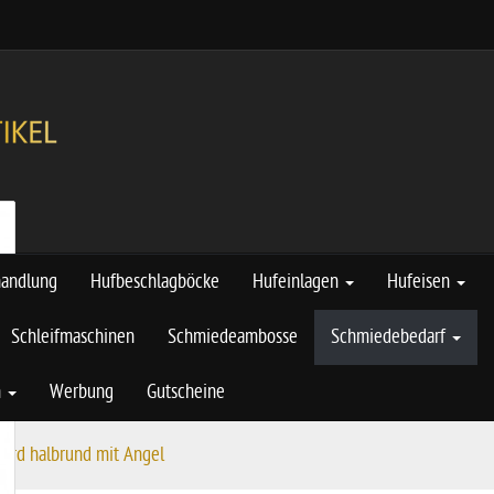
handlung
Hufbeschlagböcke
Hufeinlagen
Hufeisen
Schleifmaschinen
Schmiedeambosse
Schmiedebedarf
n
Werbung
Gutscheine
ferd halbrund mit Angel