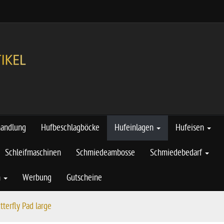
handlung
Hufbeschlagböcke
Hufeinlagen
Hufeisen
Schleifmaschinen
Schmiedeambosse
Schmiedebedarf
n
Werbung
Gutscheine
tterfly Pad large