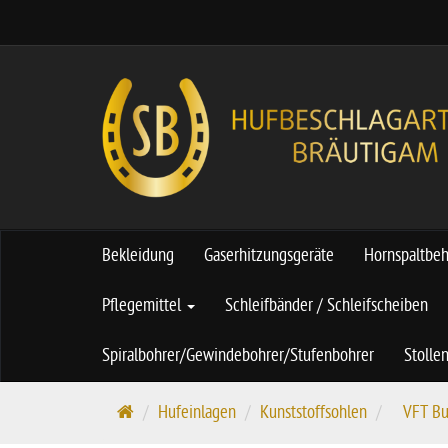
Bekleidung
Gaserhitzungsgeräte
Hornspaltbe
Pflegemittel
Schleifbänder / Schleifscheiben
Spiralbohrer/Gewindebohrer/Stufenbohrer
Stolle
S
Hufeinlagen
Kunststoffsohlen
VFT Bu
t