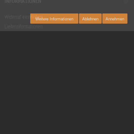
INFORMATIONEN
Widerruf einreichen
Weitere Informationen
Ablehnen
Annehmen
Lieferinformationen
Widerrufsbelehrung
Privatsphäre und Datenschutz
Kontakt
Zahlungsarten
Barrierefreiheitserklärung
Impressum
Unsere AGB
Soziale Projekte
INHALT
Events und Workshops 2026